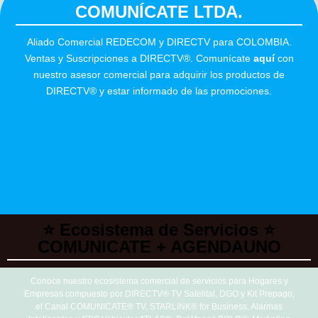
COMUNÍCATE LTDA.
Aliado Comercial REDECOM y DIRECTV para COLOMBIA.
Ventas y Suscripciones a DIRECTV®. Comunícate
aquí
con
nuestro asesor comercial para adquirir los productos de
DIRECTV® y estar informado de las promociones.
⭐ Ecosistema de Servicios ⭐
COMUNICATE + AGENDAUNO
Conoce nuestro ecosistema comercial de servicios para Hogares y
Empresas compuesto por DIRECTV® TV Satelital, DGO y Kit Prepago,
el Canal COMUNICATE® TV, STARLINK® for Business, Alarmas