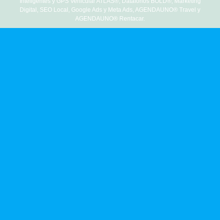
Inteligentes y GPS Vehicular ATLAS®, Datáfonos BOLD®, Marketing
Digital, SEO Local, Google Ads y Meta Ads, AGENDAUNO® Travel y
AGENDAUNO® Rentacar.