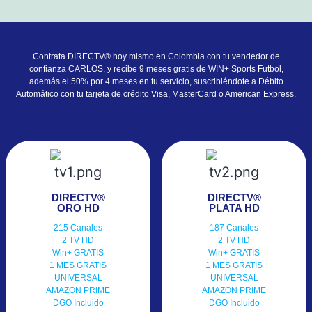
Contrata DIRECTV® hoy mismo en Colombia con tu vendedor de
confianza CARLOS, y recibe 9 meses gratis de WIN+ Sports Futbol,
además el 50% por 4 meses en tu servicio, suscribiéndote a Débito
Automático con tu tarjeta de crédito Visa, MasterCard o American Express.
DIRECTV®
DIRECTV®
ORO HD
PLATA HD
215 Canales
187 Canales
2 TV HD
2 TV HD
Win+ GRATIS
Win+ GRATIS
1 MES GRATIS
1 MES GRATIS
UNIVERSAL
UNIVERSAL
AMAZON PRIME
AMAZON PRIME
DGO Incluido
DGO Incluido